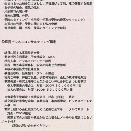
・生まれもった宿命にふさわしい環境選びと才能、運の開花する要素
・お子様の宿命、運気の流れ
・才能開花の習い事
・将来の適職、分野、
・受験のタイミング（小学校中学高校受験の最高なタイミング）
・志望校の判定、受験に関するお悩み全般
・海外留学、国、出発、帰国のタイミングや時期
◎経営ビジネスコンサルティング鑑定
・経営に関する意思決定全般
・新会社設立日選定、子会社設立、M&A
・社内人事、ビジネスパートナー診断
・国内・海外事業所移転、設立の時期と方位診断
・今後の事業拡大や社運全般
・事務所移転、新店舗オープン、不動産
・社内ご神事、神棚ご設置、伊勢神宮参拝、会社の鎮守神社判定
・事業発展・株式上場等にも欠かせない神
社参拝にまつわる事項
個人事業主の場合は 対面・ZOOM ３０，０００円／回
法人の場合は 対面・ZOOM ５０，０００円／回
※創業帝王学鑑定：会社設立日 社名（日英） 選定
独立開業に最適な時期、事業内容、事務所選定、ビジネスパートナ
ー人事
等
繁栄し続ける会社設立のために必要な全てをトータルでサポート
対面・ZOOM鑑定
開業までのお悩みや変更が生じた場合はメールやお電話によるサ
ポート付き
（
別途お問い合わせください）