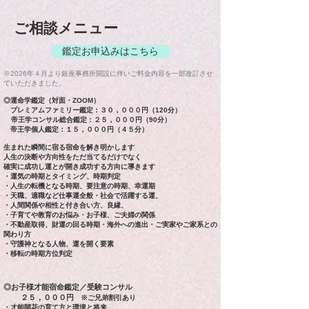
ご相談メニュー
鑑定お申込みはこちら
※2026年４月より銀座事務所開設に伴いご料金内容を一部改訂させ
ていただきました。
◎運命学鑑定（対面・ZOOM）
プレミアムファミリー鑑定：３０，０００円（
120分）
帝王学コンサル総合鑑定：２５，０００円（90分）
帝王学個人鑑定：１５，０００円（４５分）
生まれた瞬間に宿る宿命を解き明かします
人生の決断や方向性をただ当てるだけでなく
確実に成功し運とが開き成功する方向に導きます
・運気の時期とタイミング、時期判定
・人生の転機となる時期、要注意の時期、幸運期
・天職、適職など仕事運全般・社会で活躍する運、
・人間関係や相性と付き合い方、良縁、
・子育てや教育のお悩み・お子様、ご夫婦の関係
・不動産取得、財運の回る時期・海外への進出・ご実家やご家系との
関わり方
・守護神となる人物、運を開く要素
・
移転の時期方位判定
◎お子様才能宿命鑑定／受験コンサル
２５，０００円
※ご兄弟割引あり
・才能開花の育て方と環境と将来