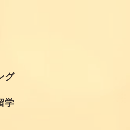
ング
留学