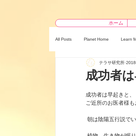
ホーム
All Posts
Planet Home
Learn 
テラサ研究所
201
成功者は
成功者は早起きと、
ご近所のお医者様も
 朝は陰陽五行説で
 植物、生き物が眠