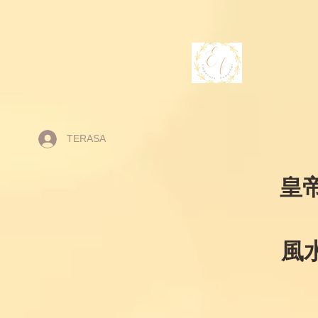
TERASA
皇
風