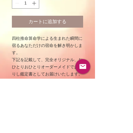
カートに追加する
四柱推命算命学による生まれた瞬間に
宿るあなただけの宿命を解き明かしま
す。
下記を記載して、完全オリジナル、お
ひとりおひとりオーダーメイドでお創
りし鑑定書としてお届けいたします。
・魂のタイプとその特性
・宿命の特徴
・星とエネルギーの値
・才能、性格の特徴
・星を生かす方向性や一致する環境
・守護神の人物、色
・10年ごとにめぐる大運とその特徴