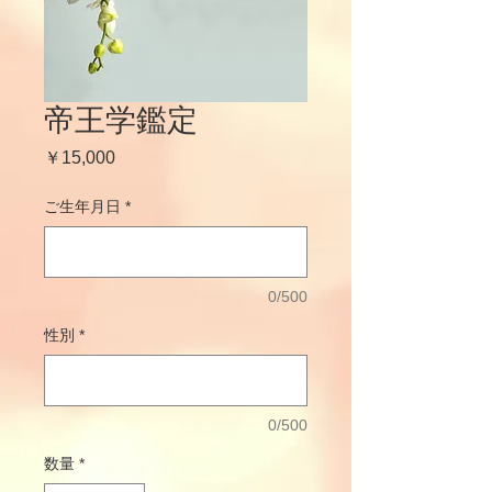
帝王学鑑定
価
￥15,000
格
ご生年月日
*
0/500
性別
*
0/500
数量
*